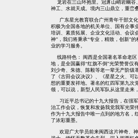
龙岩在三山环抱里。冠豸山峭岩幽谷
神工、水就天成。境内三山鼎立，重峦
广东星光教育联合广州青年干部文化
积极为全国各地的机关单位、国有企事
培训、素质拓展、企业文化活动、会议
神”，我们将秉承“专业，精致，创新”
业的学习服务。
线路特色：
闽西是全国著名革命老区
地，是全国赢得“红旗不倒”光荣赞誉仅
刘少奇、朱德、陈毅等老一辈无产阶级
了《古田会议决议》、《星星之火、可
想的重要发祥地。著名的红四军第九次
领，可以说，新型人民军队从这里走来
习近平总书记的十九大报告，在强军
治工作会议，恢复和发扬我党我军光荣
作为十九大报告中唯一点到的地方名，
了浓彩重墨。
欢迎广大学员前来闽西这片神奇、神