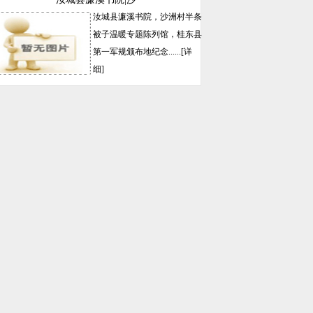
汝城县濂溪书院，沙洲村半条
被子温暖专题陈列馆，桂东县
第一军规颁布地纪念......
[详
细]