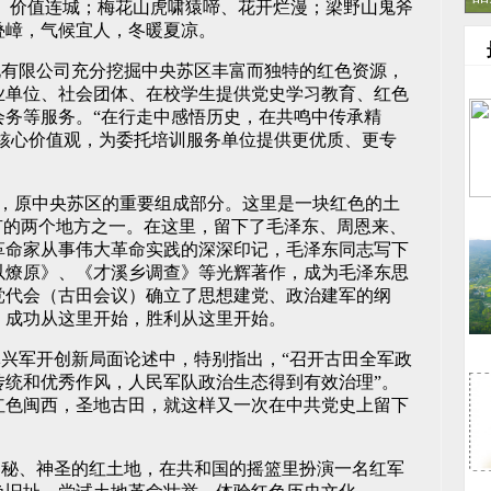
、价值连城；梅花山虎啸猿啼、花开烂漫；梁野山鬼斧
叠嶂，气候宜人，冬暖夏凉。
有限公司充分挖掘中央苏区丰富而独特的红色资源，
业单位、社会团体、在校学生提供党史学习教育、红色
会务等服务。“在行走中感悟历史，在共鸣中传承精
的核心价值观，为委托培训服务单位提供更优质、更专
，原中央苏区的重要组成部分。这里是一块红色的土
有的两个地方之一。在这里，留下了毛泽东、周恩来、
革命家从事伟大革命实践的深深印记，毛泽东同志写下
以燎原》、《才溪乡调查》等光辉著作，成为毛泽东思
党代会（古田会议）确立了思想建党、政治建军的纲
，成功从这里开始，胜利从这里开始。
兴军开创新局面论述中，特别指出，“召开古田全军政
传统和优秀作风，人民军队政治生态得到有效治理”。
红色闽西，圣地古田，就这样又一次在中共党史上留下
秘、神圣的红土地，在共和国的摇篮里扮演一名红军