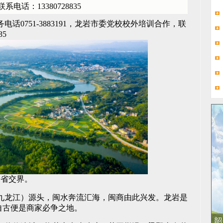
话：13380728835
话0751-3883191，龙岩市委党校校外培训合作，联
35
三省交界。
九龙江）源头，闽水奔流汇海，闽商由此兴发。龙岩是
自古便是商家必争之地。
韶