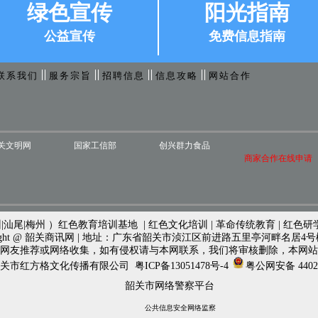
绿色宣传
阳光指南
公益宣传
免费信息指南
联系我们
服务宗旨
招聘信息
信息攻略
网站合作
关文明网
国家工信部
创兴群力食品
商家合作在线申请
|汕尾|梅州 ）红色教育培训基地 | 红色文化培训 | 革命传统教育 | 红色研
ight @ 韶关商讯网 | 地址：广东省韶关市浈江区前进路五里亭河畔名居4号楼首层4
网友推荐或网络收集，如有侵权请与本网联系，我们将审核删除，本网站
关市红方格文化传播有限公司
粤ICP备13051478号-4
粤公网安备 44020
韶关市网络警察平台
公共信息安全网络监察