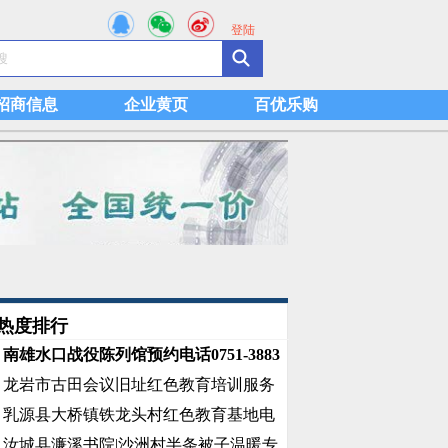
登陆
招商信息
企业黄页
百优乐购
热度排行
南雄水口战役陈列馆预约电话0751-3883
龙岩市古田会议旧址红色教育培训服务
乳源县大桥镇铁龙头村红色教育基地电
汝城县濂溪书院|沙洲村半条被子温暖专