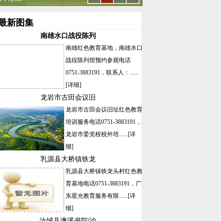
最新图集
南雄水口战役陈列
南雄红色教育基地，南雄水口
战役陈列馆预约参观电话
0751-3883191，联系人：......
[详细]
龙岩市古田会议旧
龙岩市古田会议旧址红色教育
培训服务电话0751-3883191，
龙岩市委党校校外培......
[详
细]
乳源县大桥镇铁龙
乳源县大桥镇铁龙头村红色教
育基地电话0751-3883191，广
东星光教育服务有限......
[详
细]
汝城县濂溪书院|沙