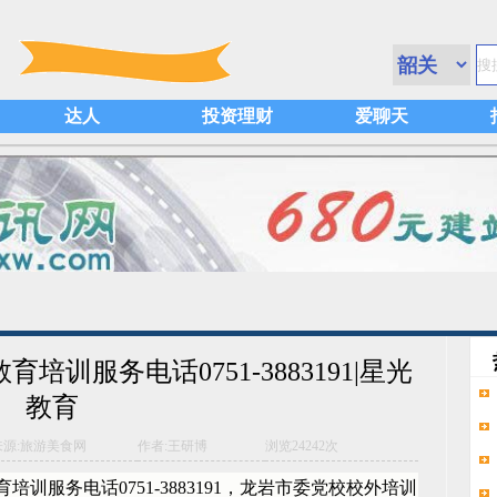
达人
投资理财
爱聊天
训服务电话0751-3883191|星光
教育
来源:旅游美食网
作者:王研博
浏览
24242次
训服务电话0751-3883191，龙岩市委党校校外培训