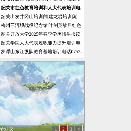
韶关市红色教育培训和人大代表培训电
韶关出发井冈山培训|福建龙岩培训|湖
梅州三河坝战役纪念馆|叶剑英故居红色
韶关开放大学2025年春季学历招生报读
韶关学院人大代表履职能力提升培训电
罗浮山东江纵队教育基地培训电话0752-
1
2
3
4
关社区