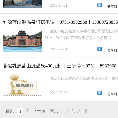
2019-10-21
分享到
乳源蓝山源温泉订房电话：0751-8932968丨13380728835
韶关市红方格文化传播有限公司是蓝山源
线上、线下酒店订房温泉订票，信息咨询。
2019-07-31
分享到
暑假乳源蓝山源温泉490元起丨王研博：0751—8932968，13
乳源蓝山源岭南东方温泉酒店490 起，
2019-07-16
分享到
首页
2
下一页
末页
共
2
页
11
条
1