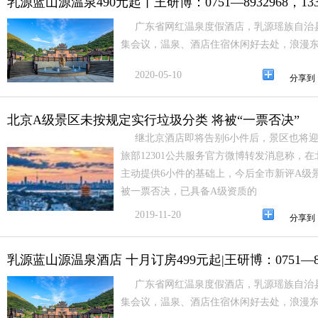
乳源蓝山源温泉490元起丨王研博：0751—8932968，13380
广东省网红温泉度假酒店，乳源瑶族自治
集会议，温泉、酒店住宿休闲好去处，浪漫
2020-05-10
分享到
北京A级景区未按规定实行垃圾分类 将被“一票否决”
继北京酒店即将告别6小件后，景区也将迎
旅部12301公共服务官方微博转发消息称，
主动提供6小件的基础上，今后全市新评A级
被一票否决，已具备A级资质的
2019-11-20
分享到
乳源蓝山源温泉酒店 十月订房499元起|王研博：0751—89329
广东省网红温泉度假酒店，乳源瑶族自治
集会议，温泉、酒店住宿休闲好去处，浪漫