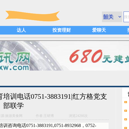
达人
投资理财
爱聊天
电话0751-3883191|红方格党支
部联学
来源:旅游美食网
作者:王研博
浏览
24266次
0751-3883191,0751-8932968，0752-