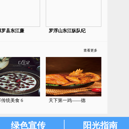
博罗县东江廉
罗浮山东江纵队纪
查看更多
传统美食 6
天下第一鸡——德
绿色宣传
阳光指南