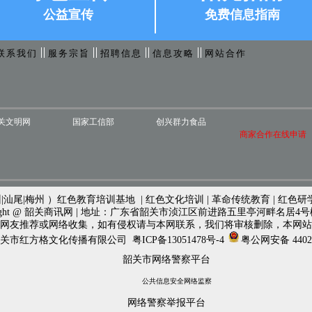
公益宣传
免费信息指南
联系我们
服务宗旨
招聘信息
信息攻略
网站合作
关文明网
国家工信部
创兴群力食品
商家合作在线申请
|汕尾|梅州 ）红色教育培训基地 | 红色文化培训 | 革命传统教育 | 红色研
ight @ 韶关商讯网 | 地址：广东省韶关市浈江区前进路五里亭河畔名居4号楼首层4
网友推荐或网络收集，如有侵权请与本网联系，我们将审核删除，本网站
关市红方格文化传播有限公司
粤ICP备13051478号-4
粤公网安备 44020
韶关市网络警察平台
公共信息安全网络监察
网络警察举报平台