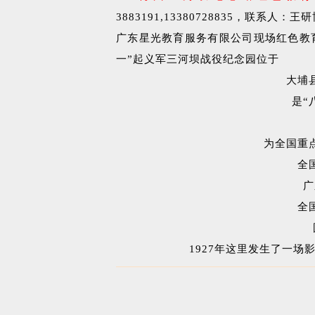
3883191,13380728835，
联系人：
王研
广东星光教育服务有限公司现场红色教育
一”起义军三河坝战役纪念园位于
大埔
是“
为全国重
全
广
全
1927年这里发生了一